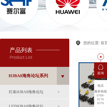
您的位置:
首
产品列表
Product List
咨询
HJBA8海角论坛系列
电话
服务热线
灯条HJBA8海角论坛
0769-
8176
8376
LEDHJBA8海角论坛