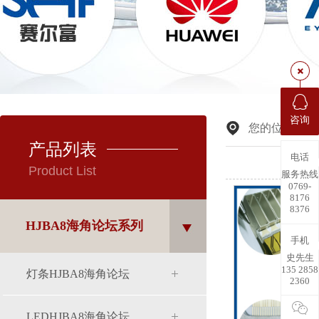
咨询
您的位置:
首
产品列表
电话
Product List
服务热线
0769-
8176
8376
HJBA8海角论坛系列
手机
史先生
135 2858
灯条HJBA8海角论坛
2360
LEDHJBA8海角论坛